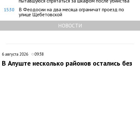
пытавшуюся спрятаться за шкафом после убийства
В Феодосии на два месяца ограничат проезд по
15:30
улице Щебетовской
НОВОСТИ
6 августа 2026
09:38
В Алуште несколько районов остались без
электричества
В Алуште временно ограничена подача электроэнергии в
нескольких районах города. Об этом сообщила глава
администрации Алушты Галина Огнёва.
По её данным, отключение затронуло улицы Ялтинскую,
Юбилейную и 60 лет СССР, а также микрорайон Мирный.
Ожидается, что электроснабжение восстановят примерно
через два часа. Причины временного ограничения подачи