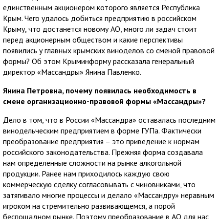
единственным акционером которого является Республика
Крым. Чего удалось добиться предприятию в российском
Крыму, что достанется новому АО, много ли задач стоит
перед акционерным обществом и какие перспективы
появились у главных крымских виноделов со сменой правовой
формы? Об этом Крыминформу рассказала генеральный
директор «Массандры» Янина Павленко.
Янина Петровна, почему появилась необходимость в
смене организационно-правовой формы «Массандры»?
Дело в том, что в России «Массандра» оставалась последним
винодельческим предприятием в форме ГУПа. Фактически
преобразование предприятия – это приведение к нормам
российского законодательства. Прежняя форма создавала
нам определенные сложности на рынке алкогольной
продукции. Ранее нам приходилось каждую свою
коммерческую сделку согласовывать с чиновниками, что
затягивало многие процессы и делало «Массандру» неравным
игроком на стремительно развивающемся, а порой
беспощадном рынке. Поэтому преобразование в АО для нас