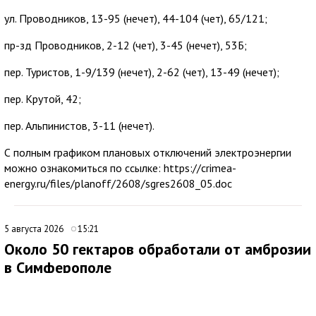
ул. Проводников, 13-95 (нечет), 44-104 (чет), 65/121;
пр-зд Проводников, 2-12 (чет), 3-45 (нечет), 53Б;
пер. Туристов, 1-9/139 (нечет), 2-62 (чет), 13-49 (нечет);
пер. Крутой, 42;
пер. Альпинистов, 3-11 (нечет).
С полным графиком плановых отключений электроэнергии
можно ознакомиться по ссылке: https://crimea-
energy.ru/files/planoff/2608/sgres2608_05.doc
5 августа 2026
15:21
Около 50 гектаров обработали от амброзии
в Симферополе
В Симферополе продолжаются работы по ликвидации очагов
произрастания амброзии. Подрядная организация ежедневно