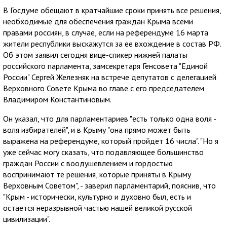
В Госдуме обещают в кратчайшие сроки принять все решения,
необходимые для обеспечения граждан Крыма всеми
правами россиян, в случае, если на референдуме 16 марта
жители республики выскажутся за ее вхождение в состав РФ.
Об этом заявил сегодня вице-спикер нижней палаты
российского парламента, замсекретаря Генсовета "Единой
России" Сергей Железняк на встрече депутатов с делегацией
Верховного Совете Крыма во главе с его председателем
Владимиром Константиновым.
Он указал, что для парламентариев "есть только одна воля -
воля избирателей", и в Крыму "она прямо может быть
выражена на референдуме, который пройдет 16 числа". "Но я
уже сейчас могу сказать, что подавляющее большинство
граждан России с воодушевлением и гордостью
воспринимают те решения, которые приняты в Крыму
Верховным Советом", - заверил парламентарий, пояснив, что
"Крым - исторически, культурно и духовно был, есть и
остается неразрывной частью нашей великой русской
цивилизации".