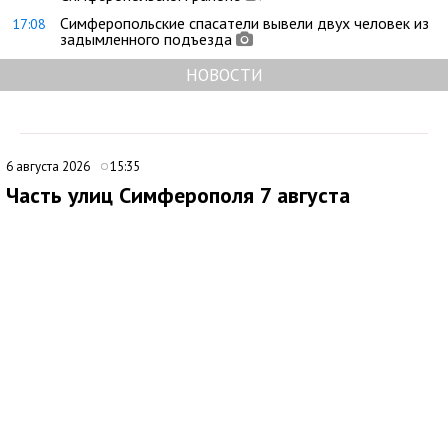
Симферопольские спасатели вывели двух человек из
17:08
задымленного подъезда
НОВОСТИ
6 августа 2026
15:35
Часть улиц Симферополя 7 августа
временно останется без электроснабжения
В Симферополе внесли дополнения в график плановых
отключений электроэнергии. По обновленным данным, 7
августа 2026 года электроснабжение будет временно
приостановлено с 8:00 до 17:00 на улицах:
ул. Крылова, 131а, 133;
ул. Петровская балка, 171-275(нечет), 203а, 218-316 (чет);
ул. Балаклавская,