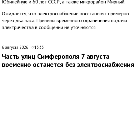
Юбилейную и 60 лет СССР, а также микрорайон Мирный.
Ожидается, что электроснабжение восстановят примерно
через два часа. Причины временного ограничения подачи
электричества в сообщении не уточняются.
6 августа 2026
15:35
Часть улиц Симферополя 7 августа
временно останется без электроснабжения
В Симферополе внесли дополнения в график плановых
отключений электроэнергии. По обновленным данным, 7
августа 2026 года электроснабжение будет временно
приостановлено с 8:00 до 17:00 на улицах:
ул. Крылова, 131а, 133;
ул. Петровская балка, 171-275(нечет), 203а, 218-316 (чет);
ул. Балаклавская,