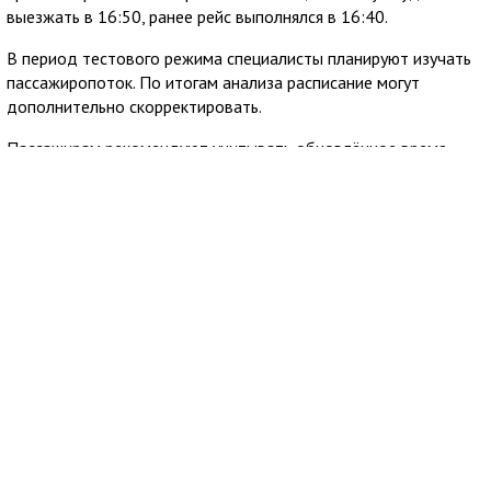
выезжать в 16:50, ранее рейс выполнялся в 16:40.
В период тестового режима специалисты планируют изучать
пассажиропоток. По итогам анализа расписание могут
дополнительно скорректировать.
Пассажирам рекомендуют учитывать обновлённое время
отправления при планировании поездок. Дополнительную
информацию можно получить по горячей линии ГУП РК
КРЫМТРОЛЛЕЙБУС: 8 (800) 777-54-33, звонок бесплатный.
6 августа 2026
09:38
В Алуште несколько районов остались без
электричества
В Алуште временно ограничена подача электроэнергии в
нескольких районах города. Об этом сообщила глава