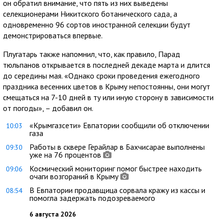
он обратил внимание, что пять из них выведены
селекционерами Никитского ботанического сада, а
одновременно 96 сортов иностранной селекции будут
демонстрироваться впервые.
Плугатарь также напомнил, что, как правило, Парад
тюльпанов открывается в последней декаде марта и длится
до середины мая. «Однако сроки проведения ежегодного
праздника весенних цветов в Крыму непостоянны, они могут
смещаться на 7-10 дней в ту или иную сторону в зависимости
от погоды», – добавил он.
«Крымгазсети» Евпатории сообщили об отключении
10:03
газа
Работы в сквере Герайлар в Бахчисарае выполнены
09:30
уже на 76 процентов
Космический мониторинг помог быстрее находить
09:06
очаги возгораний в Крыму
В Евпатории продавщица сорвала кражу из кассы и
08:54
помогла задержать подозреваемого
6 августа 2026