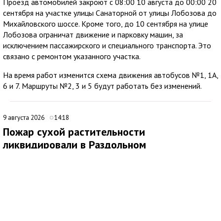
Проезд автомобилей закроют с 08:00 10 августа до 00:00 20
сентября на участке улицы Санаторной от улицы Лобозова до
Михайловского шоссе. Кроме того, до 10 сентября на улице
Лобозова ограничат движение и парковку машин, за
исключением пассажирского и специального транспорта. Это
связано с ремонтом указанного участка.
На время работ изменится схема движения автобусов №1, 1А,
6 и 7. Маршруты №2, 3 и 5 будут работать без изменений.
9 августа 2026
14:18
Пожар сухой растительности
ликвидировали в Раздольном
В селе Раздольное Советского района произошло возгорание
сухой растительности на территории частного домовладения.
На место прибыли сотрудники 4-го пожарно-спасательного
отряда. Специалисты ликвидировали пожар на площади 20
квадратных метров.