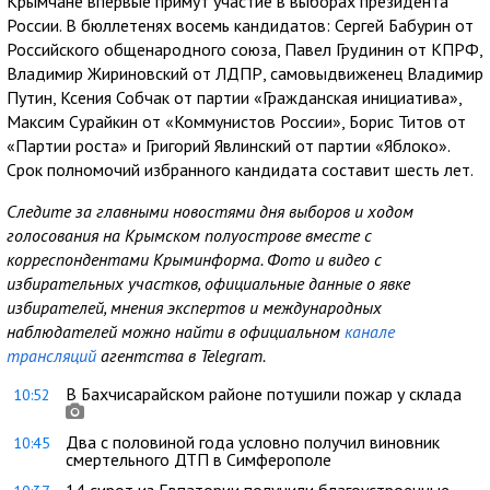
Крымчане впервые примут участие в выборах президента
России. В бюллетенях восемь кандидатов: Сергей Бабурин от
Российского общенародного союза, Павел Грудинин от КПРФ,
Владимир Жириновский от ЛДПР, самовыдвиженец Владимир
Путин, Ксения Собчак от партии «Гражданская инициатива»,
Максим Сурайкин от «Коммунистов России», Борис Титов от
«Партии роста» и Григорий Явлинский от партии «Яблоко».
Срок полномочий избранного кандидата составит шесть лет.
Следите за главными новостями дня выборов и ходом
голосования на Крымском полуострове вместе с
корреспондентами Крыминформа. Фото и видео с
избирательных участков, официальные данные о явке
избирателей, мнения экспертов и международных
наблюдателей можно найти в официальном
канале
трансляций
агентства в Telegram.
В Бахчисарайском районе потушили пожар у склада
10:52
Два с половиной года условно получил виновник
10:45
смертельного ДТП в Симферополе