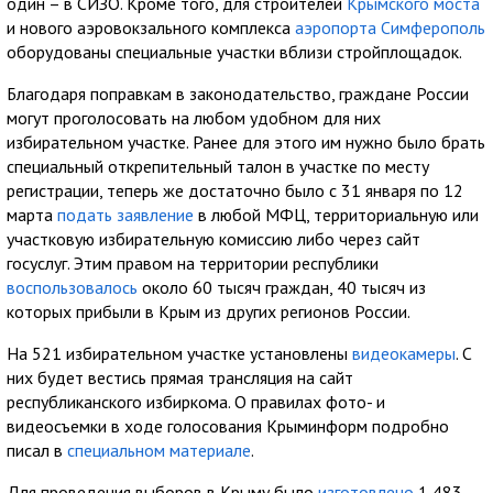
один – в СИЗО. Кроме того, для строителей
Крымского моста
и нового аэровокзального комплекса
аэропорта Симферополь
оборудованы специальные участки вблизи стройплощадок.
Благодаря поправкам в законодательство, граждане России
могут проголосовать на любом удобном для них
избирательном участке. Ранее для этого им нужно было брать
специальный открепительный талон в участке по месту
регистрации, теперь же достаточно было с 31 января по 12
марта
подать заявление
в любой МФЦ, территориальную или
участковую избирательную комиссию либо через сайт
госуслуг. Этим правом на территории республики
воспользовалось
около 60 тысяч граждан, 40 тысяч из
которых прибыли в Крым из других регионов России.
На 521 избирательном участке установлены
видеокамеры
. С
них будет вестись прямая трансляция на сайт
республиканского избиркома. О правилах фото- и
видеосъемки в ходе голосования Крыминформ подробно
писал в
специальном материале
.
Для проведения выборов в Крыму было
изготовлено
1 483