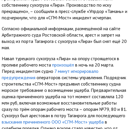
собственнику сухогруза «Лира». Производство по иску
прекращено», – сообщили в пресс-службе «Упрдор «Тамань» и
подчеркнули, что для «СГМ-Мост» инцидент исчерпан.
Согласно официальной информации, размещённой на сайте
Арбитражного суда Ростовской области, арест и запрет на
выход из порта Таганрога с сухогруза «Лира» был снят ещё 20
мая.
Навал турецкого сухогруза «Лира» на опору строящегося в
проливе рабочего моста
произошёл
в ночь на 20 марта.
Перед инцидентом судно
7 минут игнорировало
предупреждения
операторов системы управления. Подрядчик
строительства «СГМ-Мост» предъявил собственнику судна
морское требование о возмещении ущерба. Предварительная
оценка причинённого ущерба на тот момент составляла 120
млн руб, включая возможные восстановительные работы
сразу по трём опорам рабочего моста – опорам №79, 80 и 81.
Сухогруз был арестован в потру Таганрога для последующего
взыскания причиненного ООО «СГМ-Мост» ущерба
в
судебном порядке. Однако вскоре стало известно, что от