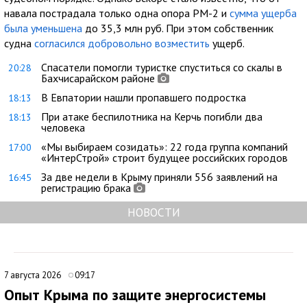
навала пострадала только одна опора РМ-2 и
сумма ущерба
была уменьшена
до 35,3 млн руб. При этом собственник
судна
согласился добровольно возместить
ущерб.
Спасатели помогли туристке спуститься со скалы в
20:28
Бахчисарайском районе
В Евпатории нашли пропавшего подростка
18:13
При атаке беспилотника на Керчь погибли два
18:13
человека
«Мы выбираем созидать»: 22 года группа компаний
17:00
«ИнтерСтрой» строит будущее российских городов
За две недели в Крыму приняли 556 заявлений на
16:45
регистрацию брака
НОВОСТИ
7 августа 2026
09:17
Опыт Крыма по защите энергосистемы