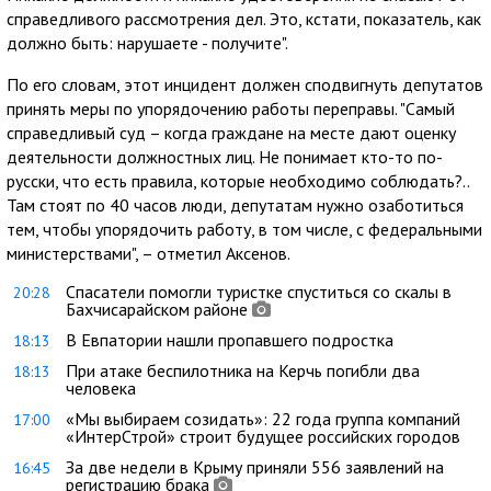
справедливого рассмотрения дел. Это, кстати, показатель, как
должно быть: нарушаете - получите".
По его словам, этот инцидент должен сподвигнуть депутатов
принять меры по упорядочению работы переправы. "Самый
справедливый суд – когда граждане на месте дают оценку
деятельности должностных лиц. Не понимает кто-то по-
русски, что есть правила, которые необходимо соблюдать?..
Там стоят по 40 часов люди, депутатам нужно озаботиться
тем, чтобы упорядочить работу, в том числе, с федеральными
министерствами", – отметил Аксенов.
Спасатели помогли туристке спуститься со скалы в
20:28
Бахчисарайском районе
В Евпатории нашли пропавшего подростка
18:13
При атаке беспилотника на Керчь погибли два
18:13
человека
«Мы выбираем созидать»: 22 года группа компаний
17:00
«ИнтерСтрой» строит будущее российских городов
За две недели в Крыму приняли 556 заявлений на
16:45
регистрацию брака